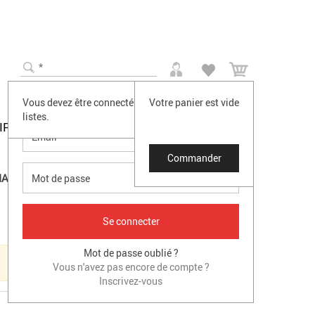
0
SE CONNECTER
Vous devez être connecté pour accéder à vos
Votre panier est vide
listes.
IRES
PROMO
DESTOCKAGE
Casque Intra-auriculaires Billie Jean
Q ACOUSTICS CONCEPT 20 ENCEINTE BIBLIOTHEQUE NOIRE -LA PAIRE-
Commander
ARQUE
Mot de passe oublié ?
×
Vous n'avez pas encore de compte ?
Inscrivez-vous