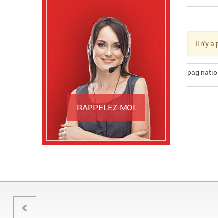
Il n'y 
paginatio
RAPPELEZ-MOI