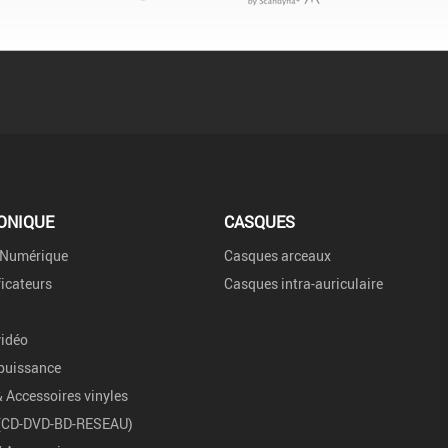
ONIQUE
CASQUES
 Numérique
Casques arceaux
icateurs
Casques intra-auriculaire
vidéo
puissance
& Accessoires vinyles
 (CD-DVD-BD-RESEAU)