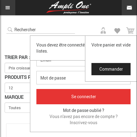
0
SE CONNECTER
Vous devez être connecté pour accéder à vos
Votre panier est vide
listes.
TRIER PAR :
Commander
PRODUITS PAR PAGE
MARQUE
Mot de passe oublié ?
Vous n'avez pas encore de compte ?
Inscrivez-vous