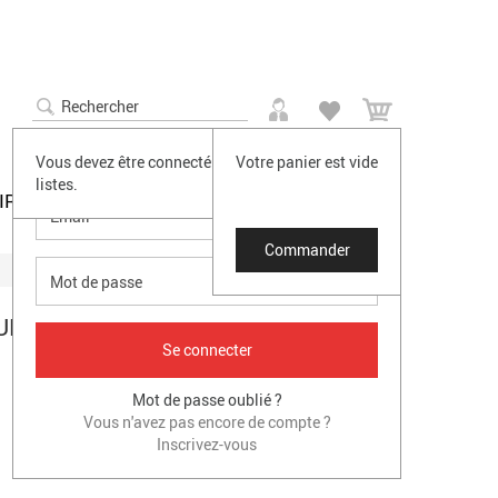
0
SE CONNECTER
Vous devez être connecté pour accéder à vos
Votre panier est vide
listes.
IRES
PROMO
DESTOCKAGE
Casque Intra-auriculaires Billie Jean
Q ACOUSTICS CONCEPT 20 ENCEINTE BIBLIOTHEQUE NOIRE -LA PAIRE-
Commander
UES 2 VOIES 120 WATTS
Mot de passe oublié ?
Vous n'avez pas encore de compte ?
Inscrivez-vous