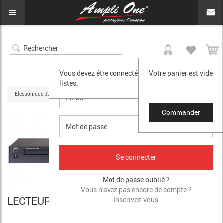
0
SE CONNECTER
Vous devez être connecté pour accéder à vos
Votre panier est vide
listes.
Électronique
Lecteurs (CD-DVD-BD-RESEAU)
Lecteur CD 538 NAD
Commander
Mot de passe oublié ?
Vous n'avez pas encore de compte ?
LECTEUR CD 538 NAD
Inscrivez-vous