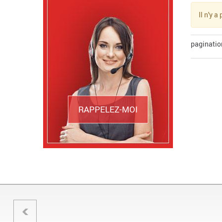
Il n'y 
paginatio
RAPPELEZ-MOI