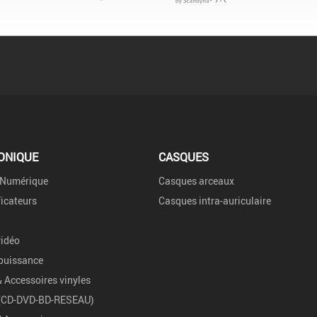
ONIQUE
CASQUES
 Numérique
Casques arceaux
icateurs
Casques intra-auriculaire
vidéo
puissance
& Accessoires vinyles
 (CD-DVD-BD-RESEAU)