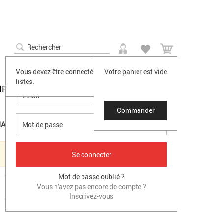
0
SE CONNECTER
Vous devez être connecté pour accéder à vos
Votre panier est vide
listes.
IRES
PROMO
DESTOCKAGE
Casque Intra-auriculaires Billie Jean
Q ACOUSTICS CONCEPT 20 ENCEINTE BIBLIOTHEQUE NOIRE -LA PAIRE-
Commander
ARQUE
×
Mot de passe oublié ?
Vous n'avez pas encore de compte ?
Inscrivez-vous